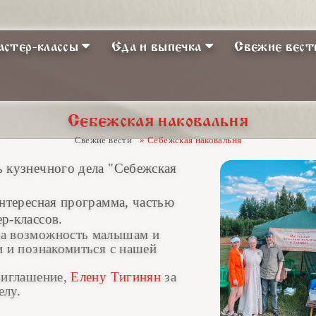
стер-классы
Еда и выпечка
Свежие вест
Себежская наковальня
Свежие вести
» Себежская наковальня
 кузнечного дела "Себежская
интересная программа, частью
р-классов.
ла возможность малышам и
и и познакомиться с нашей
риглашение,
Елену Тигинян
за
елу.