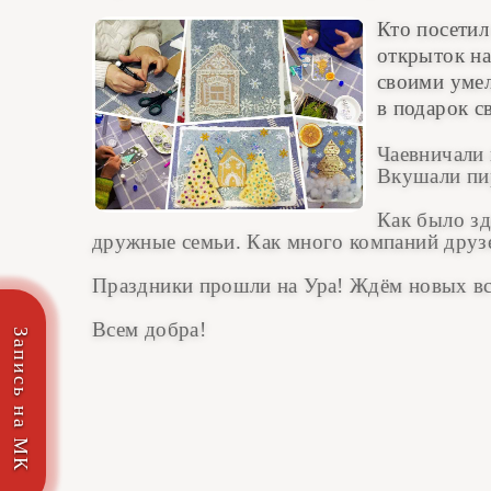
Кто посетил
открыток на
своими уме
в подарок с
Чаевничали 
Вкушали пир
Как было зд
дружные семьи. Как много компаний друз
Праздники прошли на Ура! Ждём новых в
Всем добра!
Запись на МК