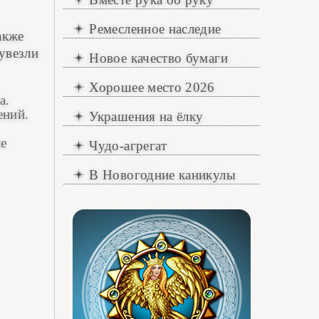
Ремесленное наследие
акже
увезли
Новое качество бумаги
Хорошее место 2026
а.
ений.
Украшения на ёлку
ие
Чудо-агрегат
В Новогодние каникулы