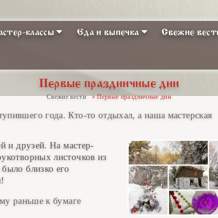
стер-классы
Еда и выпечка
Свежие вест
Первые праздничные дни
Свежие вести
» Первые праздничные дни
тупившего года.
Кто-то отдыхал, а наша мастерская
й и друзей. На мастер-
рукотворных листочков из
 было близко его
м!
ему раньше к бумаге